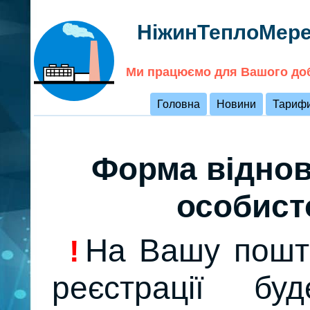
НіжинТеплоМере
Ми працюємо для Вашого до
Головна
Новини
Тариф
Форма віднов
особисто
На Вашу пошту
!
реєстрації б