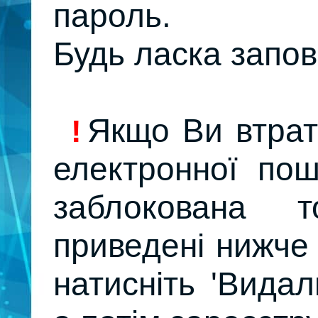
пароль.
Будь ласка заповн
Якщо Ви втрат
!
електронної по
заблокована 
приведені нижче 
натисніть 'Видал