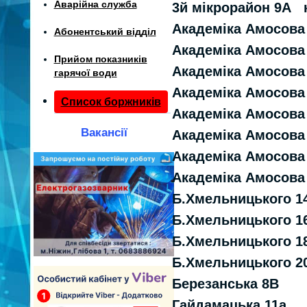
Аварійна служба
3й мiкрорайон 9А 
Академіка Амосова
Абонентський відділ
Академіка Амосова
Прийом показників
Академіка Амосов
гарячої води
Академіка Амосова
Список боржників
Академіка Амосов
Вакансії
Академіка Амосова
Академіка Амосов
Академіка Амосова
Б.Хмельницького 1
Б.Хмельницького 1
Б.Хмельницького 1
Б.Хмельницького 2
Березанська 8В
Гайдамацька 11а