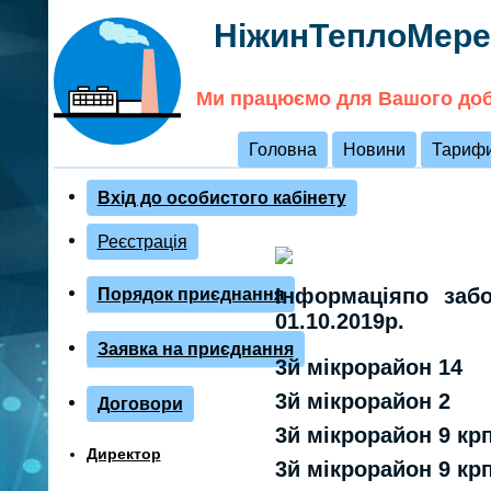
НіжинТеплоМере
Ми працюємо для Вашого доб
Головна
Новини
Тариф
Вхід до особистого кабінету
Реєстрація
Інформаціяпо заб
Порядок приєднання
01.10.2019р.
Заявка на приєднання
3й мiкрорайон 14
3й мiкрорайон 2
Договори
3й мiкрорайон 9 кр
Директор
3й мiкрорайон 9 кр